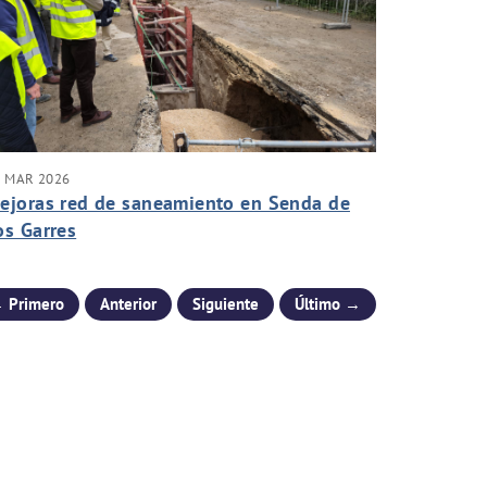
5 MAR 2026
ejoras red de saneamiento en Senda de
os Garres
 Primero
Anterior
Siguiente
Último →