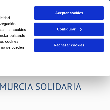
idad
Ayuda
Contáctanos
Aceptar cookies
icidad
Área de clientes
s compromisos
avegación.
Configurar
das las cookies
anular pulsando
PORTAL DE TRANSPARENCIA
INCIDENCIAS
las cookies
ector
Comunica anomalías o posibles
Rechazar cookies
o no se pueden
fraudes
liente)
o
Reclamaciones
rias
MURCIA SOLIDARIA