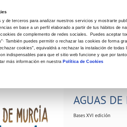
ES
Actual
ies
 y de terceros para analizar nuestros servicios y mostrarte publ
ne
Tu Servicio
Tu Agua
Conócenos
Nuestro
encias en base a un perfil elaborado a partir de tus hábitos de n
 cookies de complemento de redes sociales. Puedes aceptar to
s”· También puedes permitir o rechazar las cookies de forma gr
N AL CLIENTE
D
Y CUMPLIMIENTO
NTRATOS
COMPROMISO DE SERVICIO
CUIDADOS DEL AGUA
PERFIL DEL CONTRATANTE
MODIFICACIÓN DE DATOS
echazar cookies”, equivaldrá a rechazar la instalación de todas 
AS DE GESTIÓN Y CERTIFICADOS
 de contacto
calidad del agua
bio de titular
Carta de compromisos
Consejos de ahorro
Plataforma de contratación del s
Actualizar datos bancários
on indispensables para que el sitio web funcione y que por tant
O
público
rtas
l consumidor
a de suministro
Customer Counsel (Defensa del c
Depósitos comunitarios
Actualizar datos de domicili
tar más información en nuestra
Política de Cookies
Licitaciones en curso
via
scucha
a de suministro
Normativa del servicio
Instalaciones interiores comunita
Actualizar datos personales
icitud de acometida
Junta de arbitraje
Vertidos a la red
obras y afectaciones
umentación contratación
Programa CONTIGO
Individualización contadores
28 JUN 2026
comunitarios
ación de fuga interior
AGUAS DE 
VER TODAS LAS GESTIONES
Bases XVI edición