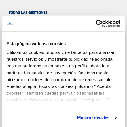
TODAS LAS GESTIONES
OTRAS GESTIONES
Esta página web usa cookies
Tu Servicio
Utilizamos cookies propias y de terceros para analizar
nuestros servicios y mostrarte publicidad relacionada
con tus preferencias en base a un perfil elaborado a
FACTURAS Y PRECIOS
partir de tus hábitos de navegación. Adicionalmente
ATENCIÓN AL CLIENTE
utilizamos cookies de complemento de redes sociales.
COMPROMISO DE SERVICIO
Puedes aceptar todas las cookies pulsando “ Aceptar
cookies”· También puedes permitir o rechazar las
cookies de forma granular pulsando “Configurar”. Si
pulsas “Rechazar cookies”, equivaldrá a rechazar la
Tu Agua
instalación de todas las cookies salvo las necesarias que
Mostrar detalles
son indispensables para que el sitio web funcione y que