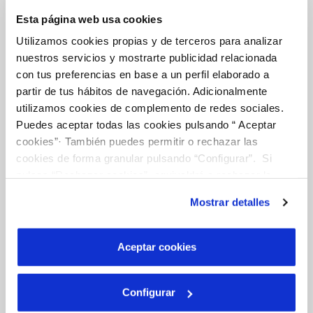
Gestiones Online
Esta página web usa cookies
Utilizamos cookies propias y de terceros para analizar
FACTURAS, PAGOS Y CONSUMOS
nuestros servicios y mostrarte publicidad relacionada
con tus preferencias en base a un perfil elaborado a
CONTRATOS
partir de tus hábitos de navegación. Adicionalmente
MODIFICACIÓN DE DATOS
utilizamos cookies de complemento de redes sociales.
INCIDENCIAS
Puedes aceptar todas las cookies pulsando “ Aceptar
cookies”· También puedes permitir o rechazar las
cookies de forma granular pulsando “Configurar”. Si
TODAS LAS GESTIONES
pulsas “Rechazar cookies”, equivaldrá a rechazar la
OTRAS GESTIONES
instalación de todas las cookies salvo las necesarias que
Mostrar detalles
son indispensables para que el sitio web funcione y que
por tanto no se pueden desactivar. Puedes consultar
más información en nuestra
Política de Cookies
Aceptar cookies
Tu Servicio
Configurar
FACTURAS Y PRECIOS