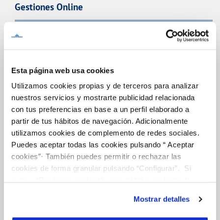
Gestiones Online
FACTURAS, PAGOS Y CONSUMOS
CONTRATOS
Esta página web usa cookies
MODIFICACIÓN DE DATOS
Utilizamos cookies propias y de terceros para analizar
nuestros servicios y mostrarte publicidad relacionada
INCIDENCIAS
con tus preferencias en base a un perfil elaborado a
partir de tus hábitos de navegación. Adicionalmente
utilizamos cookies de complemento de redes sociales.
TODAS LAS GESTIONES
Puedes aceptar todas las cookies pulsando “ Aceptar
cookies”· También puedes permitir o rechazar las
OTRAS GESTIONES
cookies de forma granular pulsando “Configurar”. Si
pulsas “Rechazar cookies”, equivaldrá a rechazar la
instalación de todas las cookies salvo las necesarias que
Mostrar detalles
son indispensables para que el sitio web funcione y que
por tanto no se pueden desactivar. Puedes consultar
Tu Servicio