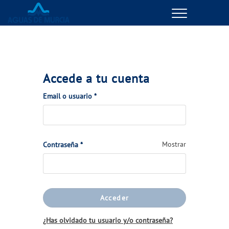
Menu
GESTIONES ONLINE
VER TODAS LAS GESTIONES
Accede a tu cuenta
TU SERVICIO
(Obligatorio)
Email o usuario
*
VER TODAS LAS GESTIONES
(Obligatorio)
Mostrar
Contraseña
*
TU AGUA
VER TODAS LAS GESTIONES
Acceder
CONÓCENOS
¿Has olvidado tu usuario y/o contraseña?