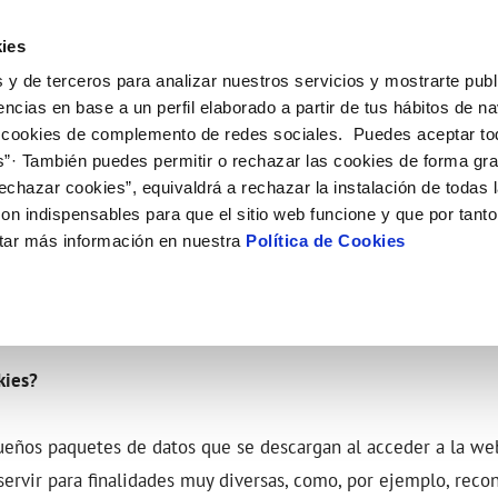
ES
EN
Actual
ies
 y de terceros para analizar nuestros servicios y mostrarte publ
ne
Tu Servicio
Tu Agua
Conócenos
Nuestro
encias en base a un perfil elaborado a partir de tus hábitos de n
 cookies de complemento de redes sociales. Puedes aceptar to
s”· También puedes permitir o rechazar las cookies de forma gr
N AL CLIENTE
D
Y CUMPLIMIENTO
NTRATOS
COMPROMISO DE SERVICIO
CUIDADOS DEL AGUA
PERFIL DEL CONTRATANTE
MODIFICACIÓN DE DATOS
echazar cookies”, equivaldrá a rechazar la instalación de todas 
AS DE GESTIÓN Y CERTIFICADOS
 de contacto
calidad del agua
bio de titular
Carta de compromisos
Consejos de ahorro
Plataforma de contratación del s
Actualizar datos bancários
on indispensables para que el sitio web funcione y que por tant
O
público
rtas
l consumidor
a de suministro
Customer Counsel (Defensa del c
Depósitos comunitarios
Actualizar datos de domicili
tar más información en nuestra
Política de Cookies
Licitaciones en curso
via
scucha
a de suministro
Normativa del servicio
Instalaciones interiores comunita
Actualizar datos personales
icitud de acometida
Junta de arbitraje
Vertidos a la red
obras y afectaciones
umentación contratación
Programa CONTIGO
Individualización contadores
comunitarios
ación de fuga interior
kies?
VER TODAS LAS GESTIONES
eños paquetes de datos que se descargan al acceder a la web
ervir para finalidades muy diversas, como, por ejemplo, rec