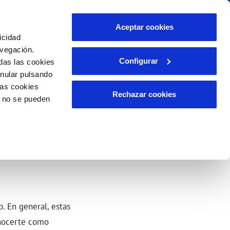
idad
Ayuda
Contáctanos
Aceptar cookies
icidad
Área de clientes
s compromisos
avegación.
Configurar
das las cookies
anular pulsando
PORTAL DE TRANSPARENCIA
INCIDENCIAS
las cookies
ector
Comunica anomalías o posibles
Rechazar cookies
o no se pueden
fraudes
liente)
o
Reclamaciones
rias
. En general, estas
onocerte como