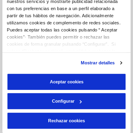
nuestros servicios y mostrarte publicidad relacionada
INCIDENCIAS
con tus preferencias en base a un perfil elaborado a
partir de tus hábitos de navegación. Adicionalmente
utilizamos cookies de complemento de redes sociales.
TODAS LAS GESTIONES
Puedes aceptar todas las cookies pulsando “ Aceptar
OTRAS GESTIONES
cookies”· También puedes permitir o rechazar las
cookies de forma granular pulsando “Configurar”. Si
pulsas “Rechazar cookies”, equivaldrá a rechazar la
instalación de todas las cookies salvo las necesarias que
Tu Servicio
Mostrar detalles
son indispensables para que el sitio web funcione y que
por tanto no se pueden desactivar. Puedes consultar
más información en nuestra
Política de Cookies
FACTURAS Y PRECIOS
Aceptar cookies
ATENCIÓN AL CLIENTE
COMPROMISO DE SERVICIO
Configurar
Rechazar cookies
Tu Agua