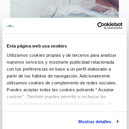
Esta página web usa cookies
Utilizamos cookies propias y de terceros para analizar
nuestros servicios y mostrarte publicidad relacionada
con tus preferencias en base a un perfil elaborado a
ORDENANZA REGULADORA DE LAS TARIFAS DE AGUA,
ALCANTARILLADO Y CONSERVACIÓN DEL CONTADOR
partir de tus hábitos de navegación. Adicionalmente
utilizamos cookies de complemento de redes sociales.
Aprobado en el Pleno del Excmo. Ayuntamiento de Murcia,
Puedes aceptar todas las cookies pulsando “ Aceptar
el 31 de julio de 2019, publicado en el B.O.R.M. nº 185 de
cookies”· También puedes permitir o rechazar las
fecha 12/08/2019 y añadidas correcciones en el B.O.R.M. nº
cookies de forma granular pulsando “Configurar”. Si
212 de fecha 13/09/2019:
pulsas “Rechazar cookies”, equivaldrá a rechazar la
instalación de todas las cookies salvo las necesarias que
Mostrar detalles
son indispensables para que el sitio web funcione y que
B.O.R.M. Nº 185/5232 de-12/08/2019 (página