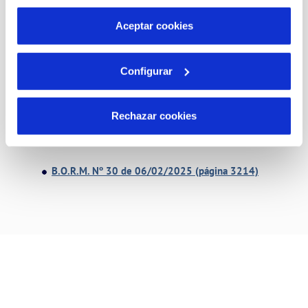
por tanto no se pueden desactivar. Puedes consultar
25111)
más información en nuestra
Política de Cookies
Aceptar cookies
B.O.R.M. Nº 212/5589 de-13/09/2019 (página
26355)
Configurar
Aprobado en el Pleno del Excmo. Ayuntamiento de Murcia,
el 31 de enero de 2025 y publicado en el B.O.R.M. nº 30 de
Rechazar cookies
fecha 06/02/2025:
B.O.R.M. Nº 30 de 06/02/2025 (página 3214)