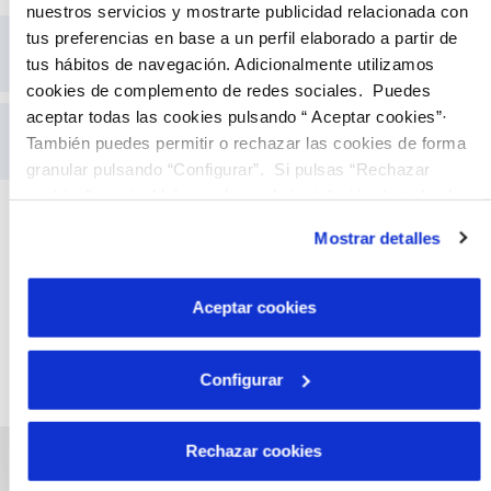
nuestros servicios y mostrarte publicidad relacionada con
tus preferencias en base a un perfil elaborado a partir de
Tarifa especial de fugas
tus hábitos de navegación. Adicionalmente utilizamos
cookies de complemento de redes sociales. Puedes
aceptar todas las cookies pulsando “ Aceptar cookies”·
Tarifa Industrial
También puedes permitir o rechazar las cookies de forma
granular pulsando “Configurar”. Si pulsas “Rechazar
cookies”, equivaldrá a rechazar la instalación de todas las
cookies salvo las necesarias que son indispensables para
Mostrar detalles
que el sitio web funcione y que por tanto no se pueden
desactivar. Puedes consultar más información en
nuestra
Política de Cookies
Aceptar cookies
Configurar
Rechazar cookies