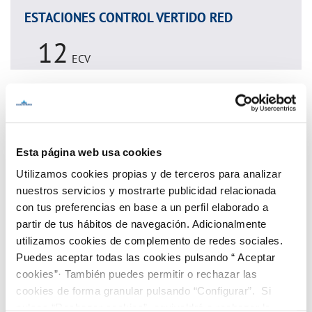
ESTACIONES CONTROL VERTIDO RED
12
ECV
EMPRESAS CONTROLADAS
4.207
empresas
Esta página web usa cookies
Utilizamos cookies propias y de terceros para analizar
INSPECCIONES
nuestros servicios y mostrarte publicidad relacionada
1.917
con tus preferencias en base a un perfil elaborado a
inspecciones/año
partir de tus hábitos de navegación. Adicionalmente
utilizamos cookies de complemento de redes sociales.
ANÁLISIS
Puedes aceptar todas las cookies pulsando “ Aceptar
29.626
cookies”· También puedes permitir o rechazar las
análisis/año
cookies de forma granular pulsando “Configurar”. Si
pulsas “Rechazar cookies”, equivaldrá a rechazar la