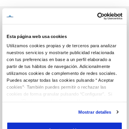
Inicio
Esta página web usa cookies
Utilizamos cookies propias y de terceros para analizar
nuestros servicios y mostrarte publicidad relacionada
Gestiones Online
con tus preferencias en base a un perfil elaborado a
partir de tus hábitos de navegación. Adicionalmente
utilizamos cookies de complemento de redes sociales.
FACTURAS, PAGOS Y CONSUMOS
Puedes aceptar todas las cookies pulsando “ Aceptar
cookies”· También puedes permitir o rechazar las
CONTRATOS
cookies de forma granular pulsando “Configurar”. Si
MODIFICACIÓN DE DATOS
pulsas “Rechazar cookies”, equivaldrá a rechazar la
instalación de todas las cookies salvo las necesarias que
INCIDENCIAS
Mostrar detalles
son indispensables para que el sitio web funcione y que
por tanto no se pueden desactivar. Puedes consultar
TODAS LAS GESTIONES
más información en nuestra
Política de Cookies