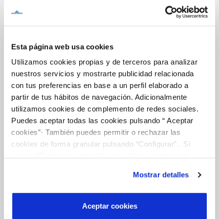
Tu Servicio
Esta página web usa cookies
FACTURAS Y PRECIOS
Utilizamos cookies propias y de terceros para analizar
ATENCIÓN AL CLIENTE
nuestros servicios y mostrarte publicidad relacionada
con tus preferencias en base a un perfil elaborado a
COMPROMISO DE SERVICIO
partir de tus hábitos de navegación. Adicionalmente
utilizamos cookies de complemento de redes sociales.
Puedes aceptar todas las cookies pulsando “ Aceptar
Tu Agua
cookies”· También puedes permitir o rechazar las
cookies de forma granular pulsando “Configurar”. Si
pulsas “Rechazar cookies”, equivaldrá a rechazar la
NUESTRO PAPEL EN EL CICLO URBANO
instalación de todas las cookies salvo las necesarias que
Mostrar detalles
son indispensables para que el sitio web funcione y que
CALIDAD
por tanto no se pueden desactivar. Puedes consultar
CUIDADOS DEL AGUA
más información en nuestra
Política de Cookies
Aceptar cookies