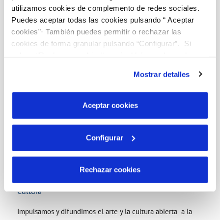
calidad de vida de personas y colectivos en riesgo de
utilizamos cookies de complemento de redes sociales.
exclusión
Puedes aceptar todas las cookies pulsando “ Aceptar
cookies”· También puedes permitir o rechazar las
cookies de forma granular pulsando “Configurar”. Si
pulsas “Rechazar cookies”, equivaldrá a rechazar la
instalación de todas las cookies salvo las necesarias que
Mostrar detalles
son indispensables para que el sitio web funcione y que
por tanto no se pueden desactivar. Puedes consultar
más información en nuestra
Política de Cookies
Aceptar cookies
Configurar
Rechazar cookies
Cultura
Impulsamos y difundimos el arte y la cultura abierta a la