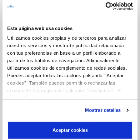
Inicio
Esta página web usa cookies
Utilizamos cookies propias y de terceros para analizar
Gestiones Online
nuestros servicios y mostrarte publicidad relacionada
con tus preferencias en base a un perfil elaborado a
partir de tus hábitos de navegación. Adicionalmente
FACTURAS, PAGOS Y CONSUMOS
utilizamos cookies de complemento de redes sociales.
CONTRATOS
Puedes aceptar todas las cookies pulsando “ Aceptar
cookies”· También puedes permitir o rechazar las
MODIFICACIÓN DE DATOS
cookies de forma granular pulsando “Configurar”. Si
INCIDENCIAS
pulsas “Rechazar cookies”, equivaldrá a rechazar la
instalación de todas las cookies salvo las necesarias que
Mostrar detalles
son indispensables para que el sitio web funcione y que
TODAS LAS GESTIONES
por tanto no se pueden desactivar. Puedes consultar
OTRAS GESTIONES
más información en nuestra
Política de Cookies
Aceptar cookies