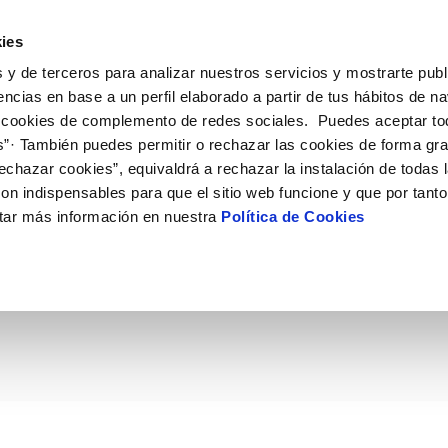
ES
Actual
ies
 y de terceros para analizar nuestros servicios y mostrarte publ
ne
Tu Servicio
Tu Agua
Conócenos
Nuestro
encias en base a un perfil elaborado a partir de tus hábitos de n
 cookies de complemento de redes sociales. Puedes aceptar to
s”· También puedes permitir o rechazar las cookies de forma gr
N AL CLIENTE
D
Y CUMPLIMIENTO
NTRATOS
COMPROMISO DE SERVICIO
CUIDADOS DEL AGUA
PERFIL DEL CONTRATANTE
MODIFICACIÓN DE DATOS
echazar cookies”, equivaldrá a rechazar la instalación de todas 
AS DE GESTIÓN Y CERTIFICADOS
 de contacto
calidad del agua
bio de titular
Carta de compromisos
Consejos de ahorro
Plataforma de contratación del s
Actualizar datos bancários
on indispensables para que el sitio web funcione y que por tant
O
público
rtas
l consumidor
a de suministro
Customer Counsel (Defensa del c
Depósitos comunitarios
Actualizar datos de domicili
tar más información en nuestra
Política de Cookies
io de la depuradora Mur
Licitaciones en curso
via
scucha
a de suministro
Normativa del servicio
Instalaciones interiores comunita
Actualizar datos personales
icitud de acometida
Junta de arbitraje
Vertidos a la red
red de saneamiento en e
obras y afectaciones
umentación contratación
Programa CONTIGO
Individualización contadores
comunitarios
ación de fuga interior
VER TODAS LAS GESTIONES