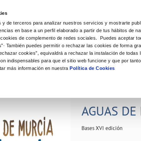
ES
Actual
ies
 y de terceros para analizar nuestros servicios y mostrarte publ
ne
Tu Servicio
Tu Agua
Conócenos
Nuestro
encias en base a un perfil elaborado a partir de tus hábitos de n
 cookies de complemento de redes sociales. Puedes aceptar to
s”· También puedes permitir o rechazar las cookies de forma gr
N AL CLIENTE
D
Y CUMPLIMIENTO
NTRATOS
COMPROMISO DE SERVICIO
CUIDADOS DEL AGUA
PERFIL DEL CONTRATANTE
MODIFICACIÓN DE DATOS
echazar cookies”, equivaldrá a rechazar la instalación de todas 
AS DE GESTIÓN Y CERTIFICADOS
 de contacto
calidad del agua
bio de titular
Carta de compromisos
Consejos de ahorro
Plataforma de contratación del s
Actualizar datos bancários
on indispensables para que el sitio web funcione y que por tant
O
público
rtas
l consumidor
a de suministro
Customer Counsel (Defensa del c
Depósitos comunitarios
Actualizar datos de domicili
tar más información en nuestra
Política de Cookies
Licitaciones en curso
via
scucha
a de suministro
Normativa del servicio
Instalaciones interiores comunita
Actualizar datos personales
icitud de acometida
Junta de arbitraje
Vertidos a la red
obras y afectaciones
umentación contratación
Programa CONTIGO
Individualización contadores
28 JUN 2026
comunitarios
ación de fuga interior
AGUAS DE 
VER TODAS LAS GESTIONES
Bases XVI edición