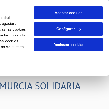
idad
Ayuda
Contáctanos
Aceptar cookies
icidad
Área de clientes
s compromisos
avegación.
Configurar
das las cookies
anular pulsando
PORTAL DE TRANSPARENCIA
INCIDENCIAS
las cookies
ector
Comunica anomalías o posibles
Rechazar cookies
o no se pueden
fraudes
liente)
o
Reclamaciones
rias
MURCIA SOLIDARIA