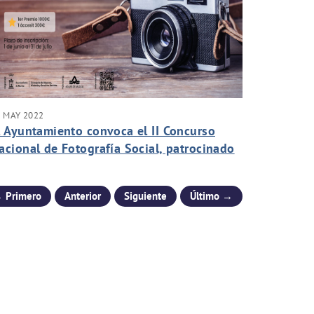
 MAY 2022
l Ayuntamiento convoca el II Concurso
acional de Fotografía Social, patrocinado
or Aguas de Murcia, para impulsar las
elaciones intergeneracionales y potenciar
 Primero
Anterior
Siguiente
Último →
l envejecimiento activo