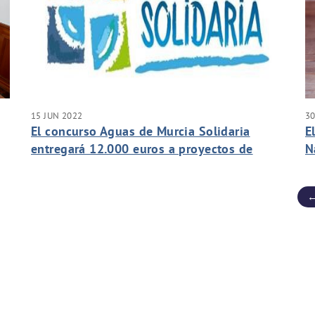
15 JUN 2022
30
El concurso Aguas de Murcia Solidaria
E
entregará 12.000 euros a proyectos de
N
mejoras hidráulicas en países en desarrollo
p
r
←
e