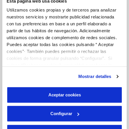
Esta página web usa cookies
Utilizamos cookies propias y de terceros para analizar
nuestros servicios y mostrarte publicidad relacionada
Tu Agua
con tus preferencias en base a un perfil elaborado a
partir de tus hábitos de navegación. Adicionalmente
utilizamos cookies de complemento de redes sociales.
Puedes aceptar todas las cookies pulsando “ Aceptar
NUESTRO PAPEL EN EL CICLO URBANO
cookies”· También puedes permitir o rechazar las
CALIDAD
cookies de forma granular pulsando “Configurar”. Si
CUIDADOS DEL AGUA
pulsas “Rechazar cookies”, equivaldrá a rechazar la
instalación de todas las cookies salvo las necesarias que
Mostrar detalles
son indispensables para que el sitio web funcione y que
por tanto no se pueden desactivar. Puedes consultar
Otros Servicios
más información en nuestra
Política de Cookies
Aceptar cookies
RED URBANA DE RIEGO
Configurar
MANTENIMIENTO DE FUENTES PROPIAS