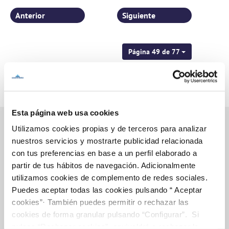
Anterior
Siguiente
Página 49 de 77
Esta página web usa cookies
Utilizamos cookies propias y de terceros para analizar
nuestros servicios y mostrarte publicidad relacionada
Inicio
con tus preferencias en base a un perfil elaborado a
partir de tus hábitos de navegación. Adicionalmente
utilizamos cookies de complemento de redes sociales.
Puedes aceptar todas las cookies pulsando “ Aceptar
Gestiones Online
cookies”· También puedes permitir o rechazar las
cookies de forma granular pulsando “Configurar”. Si
pulsas “Rechazar cookies”, equivaldrá a rechazar la