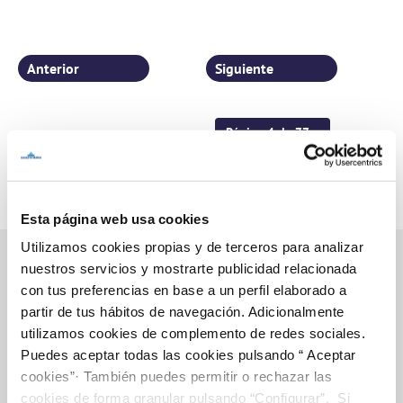
Anterior
Siguiente
Página 4 de 77
Esta página web usa cookies
Utilizamos cookies propias y de terceros para analizar
nuestros servicios y mostrarte publicidad relacionada
con tus preferencias en base a un perfil elaborado a
Inicio
partir de tus hábitos de navegación. Adicionalmente
utilizamos cookies de complemento de redes sociales.
Puedes aceptar todas las cookies pulsando “ Aceptar
cookies”· También puedes permitir o rechazar las
Gestiones Online
cookies de forma granular pulsando “Configurar”. Si