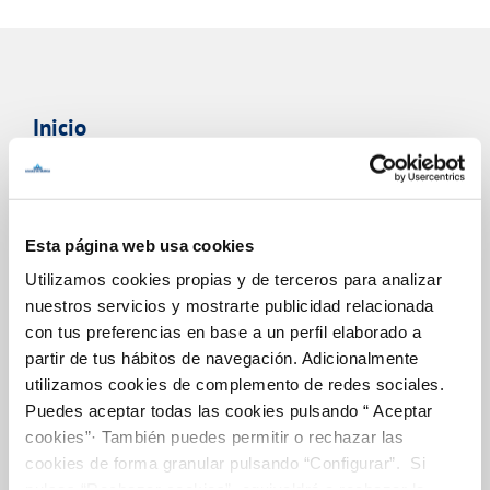
Inicio
Online Transactions
Esta página web usa cookies
Utilizamos cookies propias y de terceros para analizar
BILLS, PAYMENTS AND CONSUMPTION
nuestros servicios y mostrarte publicidad relacionada
con tus preferencias en base a un perfil elaborado a
CONTRACTS
partir de tus hábitos de navegación. Adicionalmente
CHANGES TO DETAILS
utilizamos cookies de complemento de redes sociales.
Puedes aceptar todas las cookies pulsando “ Aceptar
INCIDENTS
cookies”· También puedes permitir o rechazar las
cookies de forma granular pulsando “Configurar”. Si
MY ACCOUNT
pulsas “Rechazar cookies”, equivaldrá a rechazar la