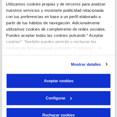
personas con discapacidades, reducimos la brecha
Utilizamos cookies propias y de terceros para analizar
digital y optamos por fraccionamiento de pago si es
nuestros servicios y mostrarte publicidad relacionada
necesario
con tus preferencias en base a un perfil elaborado a
Leer más...
partir de tus hábitos de navegación. Adicionalmente
utilizamos cookies de complemento de redes sociales.
Puedes aceptar todas las cookies pulsando “ Aceptar
cookies”· También puedes permitir o rechazar las
cookies de forma granular pulsando “Configurar”. Si
pulsas “Rechazar cookies”, equivaldrá a rechazar la
instalación de todas las cookies salvo las necesarias que
Mostrar detalles
son indispensables para que el sitio web funcione y que
por tanto no se pueden desactivar. Puedes consultar
más información en nuestra
Política de Cookies
Aceptar cookies
Configurar
Rechazar cookies