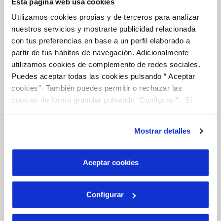
Esta página web usa cookies
Utilizamos cookies propias y de terceros para analizar
nuestros servicios y mostrarte publicidad relacionada
Tu Agua
con tus preferencias en base a un perfil elaborado a
partir de tus hábitos de navegación. Adicionalmente
utilizamos cookies de complemento de redes sociales.
Puedes aceptar todas las cookies pulsando “ Aceptar
NUESTRO PAPEL EN EL CICLO URBANO
cookies”· También puedes permitir o rechazar las
CALIDAD
cookies de forma granular pulsando “Configurar”. Si
CUIDADOS DEL AGUA
pulsas “Rechazar cookies”, equivaldrá a rechazar la
instalación de todas las cookies salvo las necesarias que
Mostrar detalles
son indispensables para que el sitio web funcione y que
por tanto no se pueden desactivar. Puedes consultar
Otros Servicios
más información en nuestra
Política de Cookies
Aceptar cookies
RED URBANA DE RIEGO
Configurar
MANTENIMIENTO DE FUENTES PROPIAS