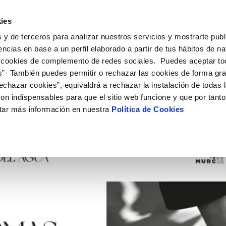
ES
EN
Actual
ies
 y de terceros para analizar nuestros servicios y mostrarte publ
ne
Tu Servicio
Tu Agua
Conócenos
Nuestro
encias en base a un perfil elaborado a partir de tus hábitos de n
 cookies de complemento de redes sociales. Puedes aceptar to
s”· También puedes permitir o rechazar las cookies de forma gr
N AL CLIENTE
D
Y CUMPLIMIENTO
NTRATOS
COMPROMISO DE SERVICIO
CUIDADOS DEL AGUA
PERFIL DEL CONTRATANTE
MODIFICACIÓN DE DATOS
echazar cookies”, equivaldrá a rechazar la instalación de todas 
AS DE GESTIÓN Y CERTIFICADOS
 de contacto
calidad del agua
bio de titular
Carta de compromisos
Consejos de ahorro
Plataforma de contratación del s
Actualizar datos bancários
on indispensables para que el sitio web funcione y que por tant
O
público
rtas
l consumidor
a de suministro
Customer Counsel (Defensa del c
Depósitos comunitarios
Actualizar datos de domicili
tar más información en nuestra
Política de Cookies
Licitaciones en curso
via
scucha
a de suministro
Normativa del servicio
Instalaciones interiores comunita
Actualizar datos personales
icitud de acometida
Junta de arbitraje
Vertidos a la red
obras y afectaciones
umentación contratación
Programa CONTIGO
Individualización contadores
comunitarios
ación de fuga interior
VER TODAS LAS GESTIONES