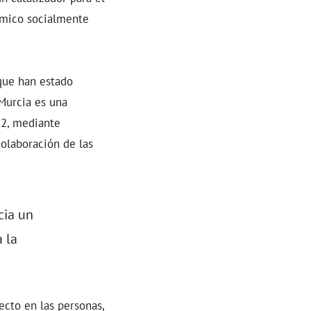
nómico socialmente
 que han estado
 Murcia es una
O2, mediante
colaboración de las
cia un
 la
ecto en las personas,