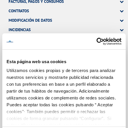
FACTURAS, PAGOS Y CONSUMOS
CONTRATOS
MODIFICACIÓN DE DATOS
INCIDENCIAS
TODAS LAS GESTIONES
OTRAS GESTIONES
Esta página web usa cookies
Utilizamos cookies propias y de terceros para analizar
nuestros servicios y mostrarte publicidad relacionada
Tu Servicio
con tus preferencias en base a un perfil elaborado a
partir de tus hábitos de navegación. Adicionalmente
utilizamos cookies de complemento de redes sociales.
FACTURAS Y PRECIOS
Puedes aceptar todas las cookies pulsando “ Aceptar
ATENCIÓN AL CLIENTE
cookies”· También puedes permitir o rechazar las
cookies de forma granular pulsando “Configurar”. Si
COMPROMISO DE SERVICIO
pulsas “Rechazar cookies”, equivaldrá a rechazar la