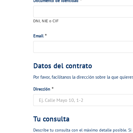
c
*
*
o
Documento de identidad
i
s
o
p
DNI, NIE o CIF
n
e
a
r
*
*
Email
e
s
l
o
m
n
D
Datos del contrato
o
a
a
t
l
Por favor, facilítanos la dirección sobre la que quieres
t
i
e
*
*
o
Dirección
v
s
s
o
d
d
e
e
T
Tu consulta
l
c
u
Describe tu consulta con el máximo detalle posible. Si
c