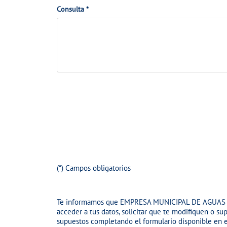
o
c
Consulta *
o
n
o
n
t
n
t
a
s
r
c
u
a
t
l
t
o
t
A
o
a
d
j
u
n
t
(*) Campos obligatorios
a
r
Te informamos que
EMPRESA MUNICIPAL DE AGUAS 
a
acceder a tus datos, solicitar que te modifiquen o su
r
supuestos completando el formulario disponible en 