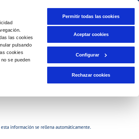
lidad
Ayuda
Contáctanos
Permitir todas las cookies
icidad
Área de clientes
s compromisos
avegación.
Aceptar cookies
das las cookies
anular pulsando
PORTAL DE TRANSPARENCIA
INCIDENCIAS
las cookies
Configurar
tor
Comunica anomalías o posibles
o no se pueden
fraudes
ente)
lio
Reclamaciones
as
s
Rechazar cookies
itarios
o, esta información se rellena automáticamente.