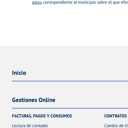
correspondiente al municipio sobre el que efec
datos
c
h
E
i
n
v
v
o
i
s
a
r
Inicio
Gestiones Online
FACTURAS, PAGOS Y CONSUMOS
CONTRATOS
Lectura de contador
Cambio de ti