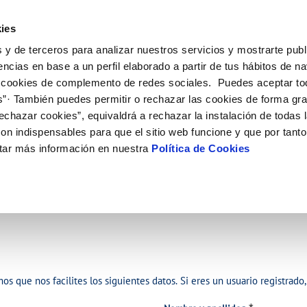
ES
EN
Actua
ies
 y de terceros para analizar nuestros servicios y mostrarte publ
ne
Tu Servicio
Tu Agua
Conócenos
Nuestro
encias en base a un perfil elaborado a partir de tus hábitos de n
 cookies de complemento de redes sociales. Puedes aceptar to
s”· También puedes permitir o rechazar las cookies de forma gr
N AL CLIENTE
COMPROMISO DE SERVICIO
CUIDADOS DEL AGUA
PERFIL DEL CONTRATANTE
 CUMPLIMIENTO
ONTRATOS
MODIFICACIÓN DE DATOS
echazar cookies”, equivaldrá a rechazar la instalación de todas 
e contacto
alidad del agua
Carta de compromisos
Consejos de ahorro
Plataforma de contratación del sec
Cambio de titular
Actualizar datos bancários
 DE GESTIÓN Y CERTIFICADOS
on indispensables para que el sitio web funcione y que por tant
público
tas
 consumidor
Customer Counsel (Defensa del cli
Depósitos comunitarios
Alta de suministro
Actualizar datos de domici
tar más información en nuestra
Política de Cookies
Licitaciones en curso
ia
cucha
Normativa del servicio
Instalaciones interiores comunitari
Baja de suministro
Actualizar datos personale
Junta de arbitraje
Vertidos a la red
Solicitud de acometida
bras y afectaciones
Programa CONTIGO
Individualización contadores comun
Documentación contratación
ión de fuga interior
VER TODAS LAS GESTIONES
s que nos facilites los siguientes datos. Si eres un usuario registrad