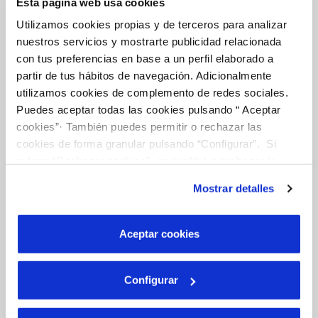
Esta página web usa cookies
Utilizamos cookies propias y de terceros para analizar
nuestros servicios y mostrarte publicidad relacionada
Tu Agua
con tus preferencias en base a un perfil elaborado a
partir de tus hábitos de navegación. Adicionalmente
utilizamos cookies de complemento de redes sociales.
Puedes aceptar todas las cookies pulsando “ Aceptar
NUESTRO PAPEL EN EL CICLO URBANO
cookies”· También puedes permitir o rechazar las
CALIDAD
cookies de forma granular pulsando “Configurar”. Si
CUIDADOS DEL AGUA
pulsas “Rechazar cookies”, equivaldrá a rechazar la
instalación de todas las cookies salvo las necesarias que
Mostrar detalles
son indispensables para que el sitio web funcione y que
por tanto no se pueden desactivar. Puedes consultar
Otros Servicios
más información en nuestra
Política de Cookies
Aceptar cookies
RED URBANA DE RIEGO
Configurar
MANTENIMIENTO DE FUENTES PROPIAS