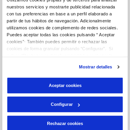
Tu Agua
nuestros servicios y mostrarte publicidad relacionada
con tus preferencias en base a un perfil elaborado a
partir de tus hábitos de navegación. Adicionalmente
NUESTRO PAPEL EN EL CICLO URBANO
utilizamos cookies de complemento de redes sociales.
CALIDAD
Puedes aceptar todas las cookies pulsando “ Aceptar
cookies”· También puedes permitir o rechazar las
CUIDADOS DEL AGUA
cookies de forma granular pulsando “Configurar”. Si
pulsas “Rechazar cookies”, equivaldrá a rechazar la
instalación de todas las cookies salvo las necesarias que
Mostrar detalles
Otros Servicios
son indispensables para que el sitio web funcione y que
por tanto no se pueden desactivar. Puedes consultar
más información en nuestra
Política de Cookies
Aceptar cookies
RED URBANA DE RIEGO
MANTENIMIENTO DE FUENTES PROPIAS
Configurar
Conócenos
Rechazar cookies