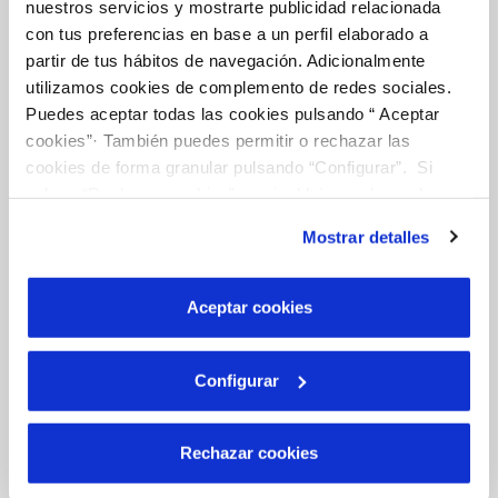
nuestros servicios y mostrarte publicidad relacionada
con tus preferencias en base a un perfil elaborado a
NUESTRO PAPEL EN EL CICLO URBANO
partir de tus hábitos de navegación. Adicionalmente
utilizamos cookies de complemento de redes sociales.
CALIDAD
Puedes aceptar todas las cookies pulsando “ Aceptar
CUIDADOS DEL AGUA
cookies”· También puedes permitir o rechazar las
cookies de forma granular pulsando “Configurar”. Si
pulsas “Rechazar cookies”, equivaldrá a rechazar la
Otros Servicios
instalación de todas las cookies salvo las necesarias que
Mostrar detalles
son indispensables para que el sitio web funcione y que
por tanto no se pueden desactivar. Puedes consultar
más información en nuestra
Política de Cookies
RED URBANA DE RIEGO
Aceptar cookies
MANTENIMIENTO DE FUENTES PROPIAS
Configurar
Conócenos
Rechazar cookies