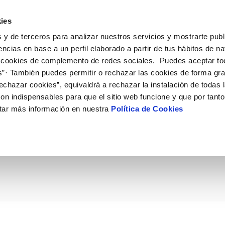
ES
Actual
ies
 y de terceros para analizar nuestros servicios y mostrarte publ
ne
Tu Servicio
Tu Agua
Conócenos
Nuestro
encias en base a un perfil elaborado a partir de tus hábitos de n
 cookies de complemento de redes sociales. Puedes aceptar to
s”· También puedes permitir o rechazar las cookies de forma gr
N AL CLIENTE
D
Y CUMPLIMIENTO
NTRATOS
COMPROMISO DE SERVICIO
CUIDADOS DEL AGUA
PERFIL DEL CONTRATANTE
MODIFICACIÓN DE DATOS
echazar cookies”, equivaldrá a rechazar la instalación de todas 
AS DE GESTIÓN Y CERTIFICADOS
 de contacto
calidad del agua
bio de titular
Carta de compromisos
Consejos de ahorro
Plataforma de contratación del s
Actualizar datos bancários
on indispensables para que el sitio web funcione y que por tant
O
público
rtas
l consumidor
a de suministro
Customer Counsel (Defensa del c
Depósitos comunitarios
Actualizar datos de domicili
tar más información en nuestra
Política de Cookies
helicóptero se suma a 
Licitaciones en curso
via
scucha
a de suministro
Normativa del servicio
Instalaciones interiores comunita
Actualizar datos personales
icitud de acometida
Junta de arbitraje
Vertidos a la red
e se hace fuerte en Mur
obras y afectaciones
umentación contratación
Programa CONTIGO
Individualización contadores
comunitarios
ación de fuga interior
VER TODAS LAS GESTIONES