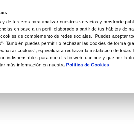
ES
Actual
ies
 y de terceros para analizar nuestros servicios y mostrarte publ
ne
Tu Servicio
Tu Agua
Conócenos
Nuestro
encias en base a un perfil elaborado a partir de tus hábitos de n
 cookies de complemento de redes sociales. Puedes aceptar to
s”· También puedes permitir o rechazar las cookies de forma gr
N AL CLIENTE
D
Y CUMPLIMIENTO
NTRATOS
COMPROMISO DE SERVICIO
CUIDADOS DEL AGUA
PERFIL DEL CONTRATANTE
MODIFICACIÓN DE DATOS
echazar cookies”, equivaldrá a rechazar la instalación de todas 
AS DE GESTIÓN Y CERTIFICADOS
 de contacto
calidad del agua
bio de titular
Carta de compromisos
Consejos de ahorro
Plataforma de contratación del s
Actualizar datos bancários
on indispensables para que el sitio web funcione y que por tant
O
público
rtas
l consumidor
a de suministro
Customer Counsel (Defensa del c
Depósitos comunitarios
Actualizar datos de domicili
tar más información en nuestra
Política de Cookies
El Consejo de Emuasa a
Licitaciones en curso
via
scucha
a de suministro
Normativa del servicio
Instalaciones interiores comunita
Actualizar datos personales
icitud de acometida
Junta de arbitraje
Vertidos a la red
ctuaciones 2015-2020
obras y afectaciones
umentación contratación
Programa CONTIGO
Individualización contadores
comunitarios
ación de fuga interior
VER TODAS LAS GESTIONES