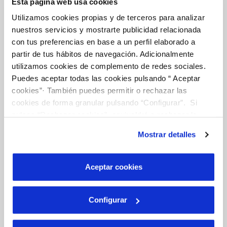
Esta página web usa cookies
Utilizamos cookies propias y de terceros para analizar
nuestros servicios y mostrarte publicidad relacionada
Tu Agua
con tus preferencias en base a un perfil elaborado a
partir de tus hábitos de navegación. Adicionalmente
utilizamos cookies de complemento de redes sociales.
Puedes aceptar todas las cookies pulsando “ Aceptar
NUESTRO PAPEL EN EL CICLO URBANO
cookies”· También puedes permitir o rechazar las
CALIDAD
cookies de forma granular pulsando “Configurar”. Si
CUIDADOS DEL AGUA
pulsas “Rechazar cookies”, equivaldrá a rechazar la
instalación de todas las cookies salvo las necesarias que
Mostrar detalles
son indispensables para que el sitio web funcione y que
por tanto no se pueden desactivar. Puedes consultar
Otros Servicios
más información en nuestra
Política de Cookies
Aceptar cookies
RED URBANA DE RIEGO
Configurar
MANTENIMIENTO DE FUENTES PROPIAS