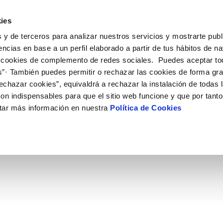
ES
Actual
ies
 y de terceros para analizar nuestros servicios y mostrarte publ
ne
Tu Servicio
Tu Agua
Conócenos
Nuestro
encias en base a un perfil elaborado a partir de tus hábitos de n
 cookies de complemento de redes sociales. Puedes aceptar to
s”· También puedes permitir o rechazar las cookies de forma gr
N AL CLIENTE
D
Y CUMPLIMIENTO
NTRATOS
COMPROMISO DE SERVICIO
CUIDADOS DEL AGUA
PERFIL DEL CONTRATANTE
MODIFICACIÓN DE DATOS
echazar cookies”, equivaldrá a rechazar la instalación de todas 
AS DE GESTIÓN Y CERTIFICADOS
 de contacto
calidad del agua
bio de titular
Carta de compromisos
Consejos de ahorro
Plataforma de contratación del s
Actualizar datos bancários
on indispensables para que el sitio web funcione y que por tant
O
público
rtas
l consumidor
a de suministro
Customer Counsel (Defensa del c
Depósitos comunitarios
Actualizar datos de domicili
tar más información en nuestra
Política de Cookies
s de Murcia moderniza
Licitaciones en curso
via
scucha
a de suministro
Normativa del servicio
Instalaciones interiores comunita
Actualizar datos personales
icitud de acometida
Junta de arbitraje
Vertidos a la red
 carril Nanos de Rincó
obras y afectaciones
umentación contratación
Programa CONTIGO
Individualización contadores
comunitarios
ación de fuga interior
VER TODAS LAS GESTIONES