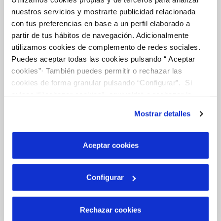
Tu Agua
nuestros servicios y mostrarte publicidad relacionada
con tus preferencias en base a un perfil elaborado a
partir de tus hábitos de navegación. Adicionalmente
NUESTRO PAPEL EN EL CICLO URBANO
utilizamos cookies de complemento de redes sociales.
CALIDAD
Puedes aceptar todas las cookies pulsando “ Aceptar
cookies”· También puedes permitir o rechazar las
CUIDADOS DEL AGUA
cookies de forma granular pulsando “Configurar”. Si
pulsas “Rechazar cookies”, equivaldrá a rechazar la
instalación de todas las cookies salvo las necesarias que
Mostrar detalles
Otros Servicios
son indispensables para que el sitio web funcione y que
por tanto no se pueden desactivar. Puedes consultar
más información en nuestra
Política de Cookies
Aceptar cookies
RED URBANA DE RIEGO
MANTENIMIENTO DE FUENTES PROPIAS
Configurar
Conócenos
Rechazar cookies