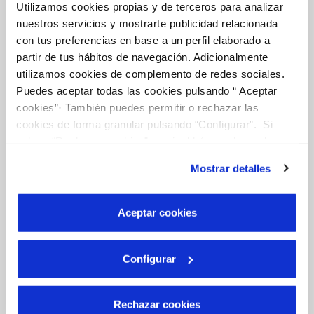
Utilizamos cookies propias y de terceros para analizar
Tu Agua
nuestros servicios y mostrarte publicidad relacionada
con tus preferencias en base a un perfil elaborado a
partir de tus hábitos de navegación. Adicionalmente
NUESTRO PAPEL EN EL CICLO URBANO
utilizamos cookies de complemento de redes sociales.
Puedes aceptar todas las cookies pulsando “ Aceptar
CALIDAD
cookies”· También puedes permitir o rechazar las
CUIDADOS DEL AGUA
cookies de forma granular pulsando “Configurar”. Si
pulsas “Rechazar cookies”, equivaldrá a rechazar la
instalación de todas las cookies salvo las necesarias que
Mostrar detalles
son indispensables para que el sitio web funcione y que
Otros Servicios
por tanto no se pueden desactivar. Puedes consultar
más información en nuestra
Política de Cookies
Aceptar cookies
RED URBANA DE RIEGO
MANTENIMIENTO DE FUENTES PROPIAS
Configurar
Rechazar cookies
Conócenos