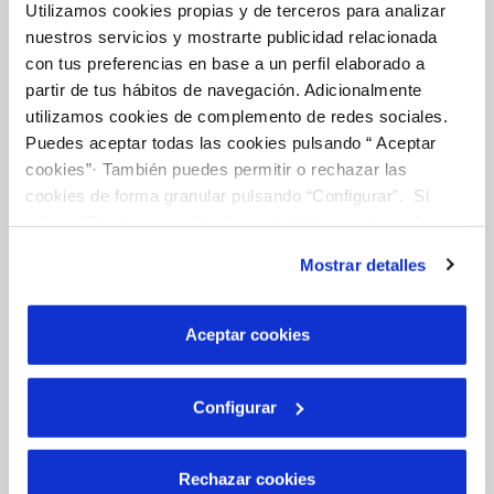
Utilizamos cookies propias y de terceros para analizar
Tu Agua
nuestros servicios y mostrarte publicidad relacionada
con tus preferencias en base a un perfil elaborado a
partir de tus hábitos de navegación. Adicionalmente
NUESTRO PAPEL EN EL CICLO URBANO
utilizamos cookies de complemento de redes sociales.
Puedes aceptar todas las cookies pulsando “ Aceptar
CALIDAD
cookies”· También puedes permitir o rechazar las
CUIDADOS DEL AGUA
cookies de forma granular pulsando “Configurar”. Si
pulsas “Rechazar cookies”, equivaldrá a rechazar la
instalación de todas las cookies salvo las necesarias que
Mostrar detalles
son indispensables para que el sitio web funcione y que
Otros Servicios
por tanto no se pueden desactivar. Puedes consultar
más información en nuestra
Política de Cookies
Aceptar cookies
RED URBANA DE RIEGO
MANTENIMIENTO DE FUENTES PROPIAS
Configurar
Rechazar cookies
Conócenos