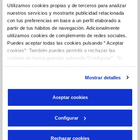
Utilizamos cookies propias y de terceros para analizar
nuestros servicios y mostrarte publicidad relacionada
Tu Agua
con tus preferencias en base a un perfil elaborado a
partir de tus hábitos de navegación. Adicionalmente
utilizamos cookies de complemento de redes sociales.
NUESTRO PAPEL EN EL CICLO URBANO
Puedes aceptar todas las cookies pulsando “ Aceptar
CALIDAD
cookies”· También puedes permitir o rechazar las
cookies de forma granular pulsando “Configurar”. Si
CUIDADOS DEL AGUA
pulsas “Rechazar cookies”, equivaldrá a rechazar la
instalación de todas las cookies salvo las necesarias que
Mostrar detalles
son indispensables para que el sitio web funcione y que
Otros Servicios
por tanto no se pueden desactivar. Puedes consultar
más información en nuestra
Política de Cookies
Aceptar cookies
RED URBANA DE RIEGO
Configurar
MANTENIMIENTO DE FUENTES PROPIAS
Rechazar cookies