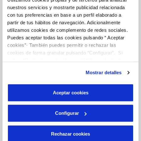
Tu Agua
nuestros servicios y mostrarte publicidad relacionada
con tus preferencias en base a un perfil elaborado a
partir de tus hábitos de navegación. Adicionalmente
NUESTRO PAPEL EN EL CICLO URBANO
utilizamos cookies de complemento de redes sociales.
CALIDAD
Puedes aceptar todas las cookies pulsando “ Aceptar
cookies”· También puedes permitir o rechazar las
CUIDADOS DEL AGUA
cookies de forma granular pulsando “Configurar”. Si
pulsas “Rechazar cookies”, equivaldrá a rechazar la
instalación de todas las cookies salvo las necesarias que
Mostrar detalles
Otros Servicios
son indispensables para que el sitio web funcione y que
por tanto no se pueden desactivar. Puedes consultar
más información en nuestra
Política de Cookies
Aceptar cookies
RED URBANA DE RIEGO
MANTENIMIENTO DE FUENTES PROPIAS
Configurar
Conócenos
Rechazar cookies