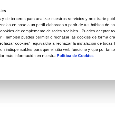
ES
Actual
ies
 y de terceros para analizar nuestros servicios y mostrarte publ
ne
Tu Servicio
Tu Agua
Conócenos
Nuestro
encias en base a un perfil elaborado a partir de tus hábitos de n
 cookies de complemento de redes sociales. Puedes aceptar to
s”· También puedes permitir o rechazar las cookies de forma gr
N AL CLIENTE
D
Y CUMPLIMIENTO
NTRATOS
COMPROMISO DE SERVICIO
CUIDADOS DEL AGUA
PERFIL DEL CONTRATANTE
MODIFICACIÓN DE DATOS
echazar cookies”, equivaldrá a rechazar la instalación de todas 
AS DE GESTIÓN Y CERTIFICADOS
 de contacto
calidad del agua
bio de titular
Carta de compromisos
Consejos de ahorro
Plataforma de contratación del s
Actualizar datos bancários
on indispensables para que el sitio web funcione y que por tant
O
público
rtas
l consumidor
a de suministro
Customer Counsel (Defensa del c
Depósitos comunitarios
Actualizar datos de domicili
tar más información en nuestra
Política de Cookies
U entrega los premios d
Licitaciones en curso
via
scucha
a de suministro
Normativa del servicio
Instalaciones interiores comunita
Actualizar datos personales
icitud de acometida
Junta de arbitraje
Vertidos a la red
obras y afectaciones
umentación contratación
Programa CONTIGO
Individualización contadores
comunitarios
ación de fuga interior
VER TODAS LAS GESTIONES