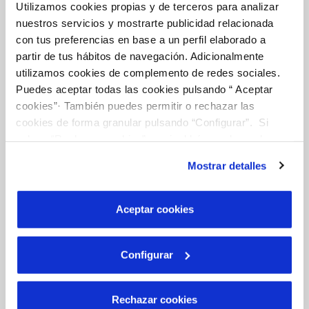
Utilizamos cookies propias y de terceros para analizar
Tu Agua
nuestros servicios y mostrarte publicidad relacionada
con tus preferencias en base a un perfil elaborado a
partir de tus hábitos de navegación. Adicionalmente
NUESTRO PAPEL EN EL CICLO URBANO
utilizamos cookies de complemento de redes sociales.
Puedes aceptar todas las cookies pulsando “ Aceptar
CALIDAD
cookies”· También puedes permitir o rechazar las
CUIDADOS DEL AGUA
cookies de forma granular pulsando “Configurar”. Si
pulsas “Rechazar cookies”, equivaldrá a rechazar la
instalación de todas las cookies salvo las necesarias que
Mostrar detalles
son indispensables para que el sitio web funcione y que
Otros Servicios
por tanto no se pueden desactivar. Puedes consultar
más información en nuestra
Política de Cookies
Aceptar cookies
RED URBANA DE RIEGO
MANTENIMIENTO DE FUENTES PROPIAS
Configurar
Rechazar cookies
Conócenos