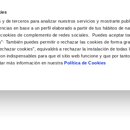
ES
Actual
ies
 y de terceros para analizar nuestros servicios y mostrarte publ
ne
Tu Servicio
Tu Agua
Conócenos
Nuestro
encias en base a un perfil elaborado a partir de tus hábitos de n
 cookies de complemento de redes sociales. Puedes aceptar to
s”· También puedes permitir o rechazar las cookies de forma gr
N AL CLIENTE
D
Y CUMPLIMIENTO
NTRATOS
COMPROMISO DE SERVICIO
CUIDADOS DEL AGUA
PERFIL DEL CONTRATANTE
MODIFICACIÓN DE DATOS
echazar cookies”, equivaldrá a rechazar la instalación de todas 
AS DE GESTIÓN Y CERTIFICADOS
 de contacto
calidad del agua
bio de titular
Carta de compromisos
Consejos de ahorro
Plataforma de contratación del s
Actualizar datos bancários
on indispensables para que el sitio web funcione y que por tant
O
público
rtas
l consumidor
a de suministro
Customer Counsel (Defensa del c
Depósitos comunitarios
Actualizar datos de domicili
tar más información en nuestra
Política de Cookies
eccionan 1.500 empresa
Licitaciones en curso
via
scucha
a de suministro
Normativa del servicio
Instalaciones interiores comunita
Actualizar datos personales
icitud de acometida
Junta de arbitraje
Vertidos a la red
ntaminantes
obras y afectaciones
umentación contratación
Programa CONTIGO
Individualización contadores
comunitarios
ación de fuga interior
VER TODAS LAS GESTIONES