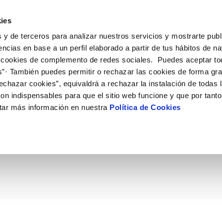
ES
Actual
ies
 y de terceros para analizar nuestros servicios y mostrarte publ
ne
Tu Servicio
Tu Agua
Conócenos
Nuestro
encias en base a un perfil elaborado a partir de tus hábitos de n
 cookies de complemento de redes sociales. Puedes aceptar to
s”· También puedes permitir o rechazar las cookies de forma gr
N AL CLIENTE
D
Y CUMPLIMIENTO
NTRATOS
COMPROMISO DE SERVICIO
CUIDADOS DEL AGUA
PERFIL DEL CONTRATANTE
MODIFICACIÓN DE DATOS
echazar cookies”, equivaldrá a rechazar la instalación de todas 
AS DE GESTIÓN Y CERTIFICADOS
 de contacto
calidad del agua
bio de titular
Carta de compromisos
Consejos de ahorro
Plataforma de contratación del s
Actualizar datos bancários
on indispensables para que el sitio web funcione y que por tant
O
público
rtas
l consumidor
a de suministro
Customer Counsel (Defensa del c
Depósitos comunitarios
Actualizar datos de domicili
tar más información en nuestra
Política de Cookies
an la red de saneamien
Licitaciones en curso
via
scucha
a de suministro
Normativa del servicio
Instalaciones interiores comunita
Actualizar datos personales
icitud de acometida
Junta de arbitraje
Vertidos a la red
cinos
obras y afectaciones
umentación contratación
Programa CONTIGO
Individualización contadores
comunitarios
ación de fuga interior
VER TODAS LAS GESTIONES