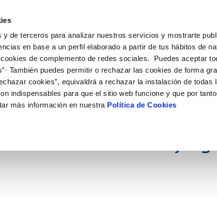
ES
Actual
ies
 y de terceros para analizar nuestros servicios y mostrarte publ
ne
Tu Servicio
Tu Agua
Conócenos
Nuestro
encias en base a un perfil elaborado a partir de tus hábitos de n
 cookies de complemento de redes sociales. Puedes aceptar to
s”· También puedes permitir o rechazar las cookies de forma gr
N AL CLIENTE
D
Y CUMPLIMIENTO
NTRATOS
COMPROMISO DE SERVICIO
CUIDADOS DEL AGUA
PERFIL DEL CONTRATANTE
MODIFICACIÓN DE DATOS
echazar cookies”, equivaldrá a rechazar la instalación de todas 
AS DE GESTIÓN Y CERTIFICADOS
 de contacto
calidad del agua
bio de titular
Carta de compromisos
Consejos de ahorro
Plataforma de contratación del s
Actualizar datos bancários
on indispensables para que el sitio web funcione y que por tant
O
público
rtas
l consumidor
a de suministro
Customer Counsel (Defensa del c
Depósitos comunitarios
Actualizar datos de domicili
tar más información en nuestra
Política de Cookies
 los insectos polinizad
Licitaciones en curso
via
scucha
a de suministro
Normativa del servicio
Instalaciones interiores comunita
Actualizar datos personales
icitud de acometida
Junta de arbitraje
Vertidos a la red
oración entre ANSE y Ag
obras y afectaciones
umentación contratación
Programa CONTIGO
Individualización contadores
comunitarios
ación de fuga interior
VER TODAS LAS GESTIONES