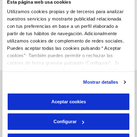
Esta página web usa cookies
Utilizamos cookies propias y de terceros para analizar
nuestros servicios y mostrarte publicidad relacionada
con tus preferencias en base a un perfil elaborado a
partir de tus hábitos de navegación. Adicionalmente
utilizamos cookies de complemento de redes sociales.
Puedes aceptar todas las cookies pulsando “ Aceptar
cookies”· También puedes permitir o rechazar las
cookies de forma granular pulsando “Configurar”. Si
pulsas “Rechazar cookies”, equivaldrá a rechazar la
instalación de todas las cookies salvo las necesarias que
Mostrar detalles
son indispensables para que el sitio web funcione y que
por tanto no se pueden desactivar. Puedes consultar
Inicio
más información en nuestra
Política de Cookies
Aceptar cookies
Configurar
Gestiones Online