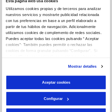
Esta página web usa cookies
Utilizamos cookies propias y de terceros para analizar
nuestros servicios y mostrarte publicidad relacionada
Tu Agua
con tus preferencias en base a un perfil elaborado a
partir de tus hábitos de navegación. Adicionalmente
utilizamos cookies de complemento de redes sociales.
Puedes aceptar todas las cookies pulsando “ Aceptar
NUESTRO PAPEL EN EL CICLO URBANO
cookies”· También puedes permitir o rechazar las
CALIDAD
cookies de forma granular pulsando “Configurar”. Si
CUIDADOS DEL AGUA
pulsas “Rechazar cookies”, equivaldrá a rechazar la
instalación de todas las cookies salvo las necesarias que
Mostrar detalles
son indispensables para que el sitio web funcione y que
por tanto no se pueden desactivar. Puedes consultar
Otros Servicios
más información en nuestra
Política de Cookies
Aceptar cookies
RED URBANA DE RIEGO
Configurar
MANTENIMIENTO DE FUENTES PROPIAS