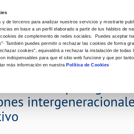
ES
Actual
ies
 y de terceros para analizar nuestros servicios y mostrarte publ
ne
Tu Servicio
Tu Agua
Conócenos
Nuestro
encias en base a un perfil elaborado a partir de tus hábitos de n
 cookies de complemento de redes sociales. Puedes aceptar to
s”· También puedes permitir o rechazar las cookies de forma gr
N AL CLIENTE
D
Y CUMPLIMIENTO
NTRATOS
COMPROMISO DE SERVICIO
CUIDADOS DEL AGUA
PERFIL DEL CONTRATANTE
MODIFICACIÓN DE DATOS
echazar cookies”, equivaldrá a rechazar la instalación de todas 
AS DE GESTIÓN Y CERTIFICADOS
 de contacto
calidad del agua
bio de titular
Carta de compromisos
Consejos de ahorro
Plataforma de contratación del s
Actualizar datos bancários
on indispensables para que el sitio web funcione y que por tant
O
público
rtas
l consumidor
a de suministro
Customer Counsel (Defensa del c
Depósitos comunitarios
Actualizar datos de domicili
tar más información en nuestra
Política de Cookies
nvoca el II Concurso N
Licitaciones en curso
via
scucha
a de suministro
Normativa del servicio
Instalaciones interiores comunita
Actualizar datos personales
icitud de acometida
Junta de arbitraje
Vertidos a la red
 patrocinado por Aguas d
obras y afectaciones
umentación contratación
Programa CONTIGO
Individualización contadores
comunitarios
ones intergeneracionale
ación de fuga interior
VER TODAS LAS GESTIONES
tivo