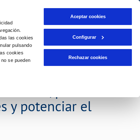
idad
Ayuda
Contáctanos
Aceptar cookies
icidad
Área de clientes
s compromisos
avegación.
Configurar
das las cookies
anular pulsando
PORTAL DE TRANSPARENCIA
INCIDENCIAS
las cookies
ector
Comunica anomalías o posibles
Rechazar cookies
o no se pueden
fraudes
liente)
o
acional de
Reclamaciones
rias
e Murcia, para
s y potenciar el