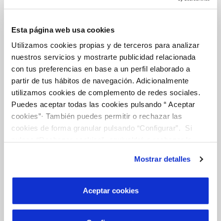
FACTURAS Y PRECIOS
Esta página web usa cookies
ATENCIÓN AL CLIENTE
Utilizamos cookies propias y de terceros para analizar
COMPROMISO DE SERVICIO
nuestros servicios y mostrarte publicidad relacionada
con tus preferencias en base a un perfil elaborado a
partir de tus hábitos de navegación. Adicionalmente
utilizamos cookies de complemento de redes sociales.
Tu Agua
Puedes aceptar todas las cookies pulsando “ Aceptar
cookies”· También puedes permitir o rechazar las
cookies de forma granular pulsando “Configurar”. Si
NUESTRO PAPEL EN EL CICLO URBANO
pulsas “Rechazar cookies”, equivaldrá a rechazar la
CALIDAD
instalación de todas las cookies salvo las necesarias que
Mostrar detalles
son indispensables para que el sitio web funcione y que
CUIDADOS DEL AGUA
por tanto no se pueden desactivar. Puedes consultar
más información en nuestra
Política de Cookies
Aceptar cookies
Otros Servicios