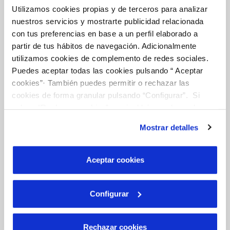
Utilizamos cookies propias y de terceros para analizar
nuestros servicios y mostrarte publicidad relacionada
Tu Agua
con tus preferencias en base a un perfil elaborado a
partir de tus hábitos de navegación. Adicionalmente
utilizamos cookies de complemento de redes sociales.
NUESTRO PAPEL EN EL CICLO URBANO
Puedes aceptar todas las cookies pulsando “ Aceptar
CALIDAD
cookies”· También puedes permitir o rechazar las
cookies de forma granular pulsando “Configurar”. Si
CUIDADOS DEL AGUA
pulsas “Rechazar cookies”, equivaldrá a rechazar la
instalación de todas las cookies salvo las necesarias que
Mostrar detalles
son indispensables para que el sitio web funcione y que
Otros Servicios
por tanto no se pueden desactivar. Puedes consultar
más información en nuestra
Política de Cookies
Aceptar cookies
RED URBANA DE RIEGO
Configurar
MANTENIMIENTO DE FUENTES PROPIAS
Rechazar cookies