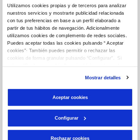
Utilizamos cookies propias y de terceros para analizar
nuestros servicios y mostrarte publicidad relacionada
Tu Agua
con tus preferencias en base a un perfil elaborado a
partir de tus hábitos de navegación. Adicionalmente
utilizamos cookies de complemento de redes sociales.
NUESTRO PAPEL EN EL CICLO URBANO
Puedes aceptar todas las cookies pulsando “ Aceptar
CALIDAD
cookies”· También puedes permitir o rechazar las
cookies de forma granular pulsando “Configurar”. Si
CUIDADOS DEL AGUA
pulsas “Rechazar cookies”, equivaldrá a rechazar la
instalación de todas las cookies salvo las necesarias que
Mostrar detalles
son indispensables para que el sitio web funcione y que
Otros Servicios
por tanto no se pueden desactivar. Puedes consultar
más información en nuestra
Política de Cookies
Aceptar cookies
RED URBANA DE RIEGO
Configurar
MANTENIMIENTO DE FUENTES PROPIAS
Rechazar cookies