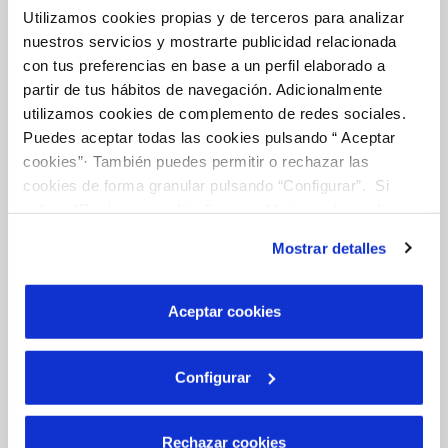
Utilizamos cookies propias y de terceros para analizar
nuestros servicios y mostrarte publicidad relacionada
Tu Agua
con tus preferencias en base a un perfil elaborado a
partir de tus hábitos de navegación. Adicionalmente
utilizamos cookies de complemento de redes sociales.
NUESTRO PAPEL EN EL CICLO URBANO
Puedes aceptar todas las cookies pulsando “ Aceptar
CALIDAD
cookies”· También puedes permitir o rechazar las
cookies de forma granular pulsando “Configurar”. Si
CUIDADOS DEL AGUA
pulsas “Rechazar cookies”, equivaldrá a rechazar la
instalación de todas las cookies salvo las necesarias que
Mostrar detalles
son indispensables para que el sitio web funcione y que
Otros Servicios
por tanto no se pueden desactivar. Puedes consultar
más información en nuestra
Política de Cookies
Aceptar cookies
RED URBANA DE RIEGO
Configurar
MANTENIMIENTO DE FUENTES PROPIAS
Rechazar cookies