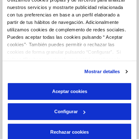
Tu Agua
nuestros servicios y mostrarte publicidad relacionada
con tus preferencias en base a un perfil elaborado a
partir de tus hábitos de navegación. Adicionalmente
NUESTRO PAPEL EN EL CICLO URBANO
utilizamos cookies de complemento de redes sociales.
CALIDAD
Puedes aceptar todas las cookies pulsando “ Aceptar
cookies”· También puedes permitir o rechazar las
CUIDADOS DEL AGUA
cookies de forma granular pulsando “Configurar”. Si
pulsas “Rechazar cookies”, equivaldrá a rechazar la
instalación de todas las cookies salvo las necesarias que
Mostrar detalles
Otros Servicios
son indispensables para que el sitio web funcione y que
por tanto no se pueden desactivar. Puedes consultar
más información en nuestra
Política de Cookies
Aceptar cookies
RED URBANA DE RIEGO
MANTENIMIENTO DE FUENTES PROPIAS
Configurar
Conócenos
Rechazar cookies