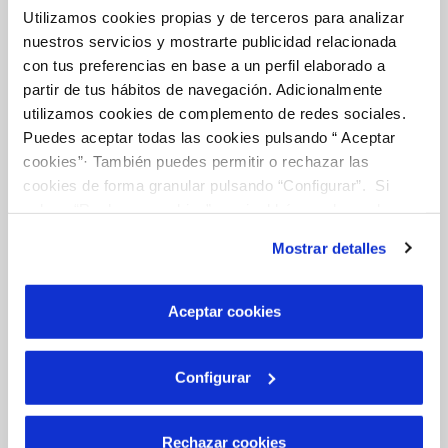
Utilizamos cookies propias y de terceros para analizar
nuestros servicios y mostrarte publicidad relacionada
Tu Agua
con tus preferencias en base a un perfil elaborado a
partir de tus hábitos de navegación. Adicionalmente
utilizamos cookies de complemento de redes sociales.
NUESTRO PAPEL EN EL CICLO URBANO
Puedes aceptar todas las cookies pulsando “ Aceptar
CALIDAD
cookies”· También puedes permitir o rechazar las
cookies de forma granular pulsando “Configurar”. Si
CUIDADOS DEL AGUA
pulsas “Rechazar cookies”, equivaldrá a rechazar la
instalación de todas las cookies salvo las necesarias que
Mostrar detalles
son indispensables para que el sitio web funcione y que
Otros Servicios
por tanto no se pueden desactivar. Puedes consultar
más información en nuestra
Política de Cookies
Aceptar cookies
RED URBANA DE RIEGO
Configurar
MANTENIMIENTO DE FUENTES PROPIAS
Rechazar cookies